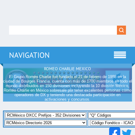
NAVIGATION
ROMEO CHARLIE MEXICO
El Grupo Roméo Charlie fué fundado el 21 de febrero de 1988 en la
ciudad de Bourges Francia, cuenta con más de 1700 miembros en todo el
mundo distribuidos en 150 divisiones incluyendo la 10 división México,
Roméo Charlie en México sobresale por tener excelentes personas como
operadores de DX y teniendo una destacada participación en
activaciones y concursos.