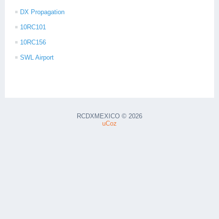
DX Propagation
10RC101
10RC156
SWL Airport
RCDXMEXICO © 2026
uCoz