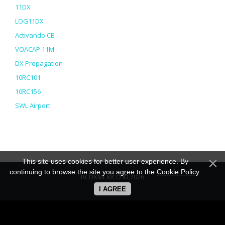
11DX
LOG11DX
Activando CB
VOACAP 11M
DX Propagation
10RC101
10RC156
SWL Airport
This site uses cookies for better user experience. By
continuing to browse the site you agree to the
Cookie Policy
.
RCDXMEXICO © 2026
uCoz
I AGREE