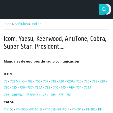
Inicio
»
Artículos
»
Radios
Icom, Yaesu, Keenwood, AnyTone, Cobra,
Super Star, President....
Manuales de equipos de radio comunicación
ICOM
78
-
703 MKIIG
-
703
-
706
-
707
-
718
-
720
-
720A
-
725
-
726
-
728
-
729
-
730
-
735
-
736
-
737
-
737A
-
738
-
740
-
745
-
746
-
751
-
751A
756
-
756PRO
-
756PRO II
-
761
-
765
-
775
-
781
-
YAESU
FT-100
-
FT-100D
-
FT-101B
-
FT-101E
-
FT-101F
-
FT-101Z
-
FT-102
-
FT-