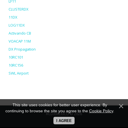
LF11
CLUSTERDX
11DX
LOG11DX
Activando CB
VOACAP 11M
DX Propagation
10RC101
10RC156
SWL Airport
This site uses cookies for better user experience. By
continuing to browse the site you agree to the
Cookie Policy
.
RCDXMEXICO © 2026
uCoz
I AGREE